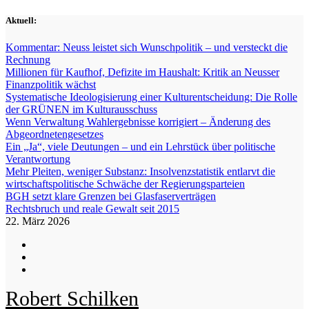
Zum
Aktuell:
Inhalt
springen
Kommentar: Neuss leistet sich Wunschpolitik – und versteckt die
Rechnung
Millionen für Kaufhof, Defizite im Haushalt: Kritik an Neusser
Finanzpolitik wächst
Systematische Ideologisierung einer Kulturentscheidung: Die Rolle
der GRÜNEN im Kulturausschuss
Wenn Verwaltung Wahlergebnisse korrigiert – Änderung des
Abgeordnetengesetzes
Ein „Ja“, viele Deutungen – und ein Lehrstück über politische
Verantwortung
Mehr Pleiten, weniger Substanz: Insolvenzstatistik entlarvt die
wirtschaftspolitische Schwäche der Regierungsparteien
BGH setzt klare Grenzen bei Glasfaserverträgen
Rechtsbruch und reale Gewalt seit 2015
22. März 2026
Robert Schilken