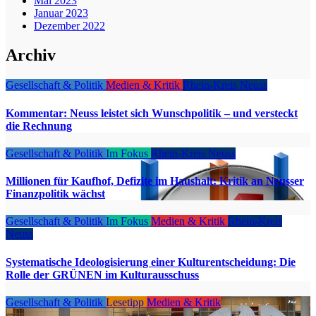
Mai 2023
Januar 2023
Dezember 2022
Archiv
Gesellschaft & Politik
Medien & Kritik
Rhein-Kreis Neuss
Kommentar: Neuss leistet sich Wunschpolitik – und versteckt
die Rechnung
Gesellschaft & Politik
Im Fokus
Rhein-Kreis Neuss
Millionen für Kaufhof, Defizite im Haushalt: Kritik an Neusser
Finanzpolitik wächst
Gesellschaft & Politik
Im Fokus
Medien & Kritik
Rhein-Kreis
Neuss
Systematische Ideologisierung einer Kulturentscheidung: Die
Rolle der GRÜNEN im Kulturausschuss
Gesellschaft & Politik
Lesetipp
Medien & Kritik