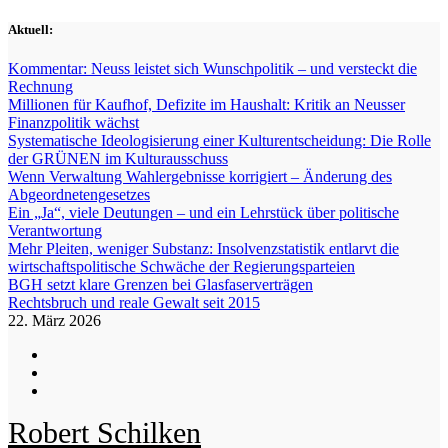
Zum
Aktuell:
Inhalt
springen
Kommentar: Neuss leistet sich Wunschpolitik – und versteckt die
Rechnung
Millionen für Kaufhof, Defizite im Haushalt: Kritik an Neusser
Finanzpolitik wächst
Systematische Ideologisierung einer Kulturentscheidung: Die Rolle
der GRÜNEN im Kulturausschuss
Wenn Verwaltung Wahlergebnisse korrigiert – Änderung des
Abgeordnetengesetzes
Ein „Ja“, viele Deutungen – und ein Lehrstück über politische
Verantwortung
Mehr Pleiten, weniger Substanz: Insolvenzstatistik entlarvt die
wirtschaftspolitische Schwäche der Regierungsparteien
BGH setzt klare Grenzen bei Glasfaserverträgen
Rechtsbruch und reale Gewalt seit 2015
22. März 2026
Robert Schilken