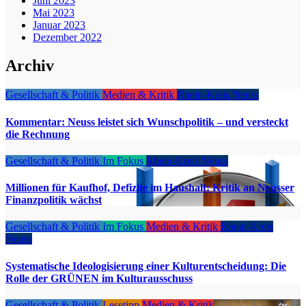
Juni 2023
Mai 2023
Januar 2023
Dezember 2022
Archiv
Gesellschaft & Politik
Medien & Kritik
Rhein-Kreis Neuss
Kommentar: Neuss leistet sich Wunschpolitik – und versteckt
die Rechnung
Gesellschaft & Politik
Im Fokus
Rhein-Kreis Neuss
Millionen für Kaufhof, Defizite im Haushalt: Kritik an Neusser
Finanzpolitik wächst
Gesellschaft & Politik
Im Fokus
Medien & Kritik
Rhein-Kreis
Neuss
Systematische Ideologisierung einer Kulturentscheidung: Die
Rolle der GRÜNEN im Kulturausschuss
Gesellschaft & Politik
Lesetipp
Medien & Kritik