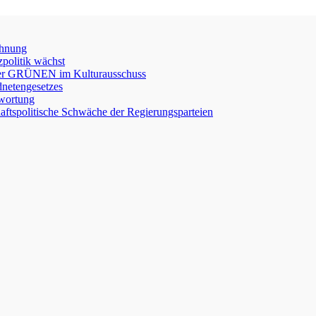
chnung
zpolitik wächst
e der GRÜNEN im Kulturausschuss
netengesetzes
twortung
chaftspolitische Schwäche der Regierungsparteien