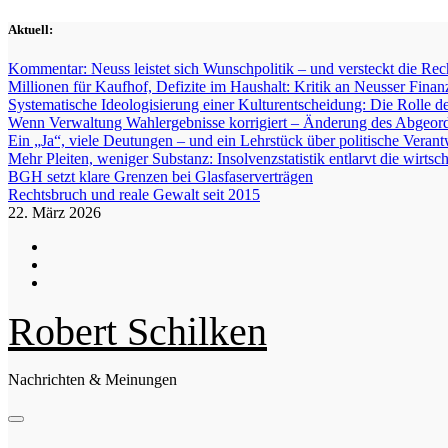
Zum
Aktuell:
Inhalt
springen
Kommentar: Neuss leistet sich Wunschpolitik – und versteckt die Re
Millionen für Kaufhof, Defizite im Haushalt: Kritik an Neusser Finan
Systematische Ideologisierung einer Kulturentscheidung: Die Roll
Wenn Verwaltung Wahlergebnisse korrigiert – Änderung des Abgeord
Ein „Ja“, viele Deutungen – und ein Lehrstück über politische Veran
Mehr Pleiten, weniger Substanz: Insolvenzstatistik entlarvt die wirts
BGH setzt klare Grenzen bei Glasfaserverträgen
Rechtsbruch und reale Gewalt seit 2015
22. März 2026
Robert Schilken
Nachrichten & Meinungen