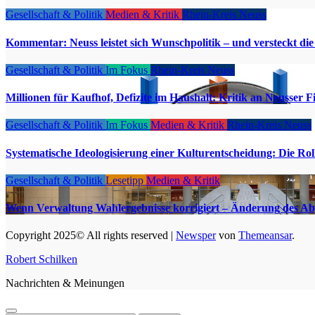
Gesellschaft & Politik
Medien & Kritik
Rhein-Kreis Neuss
Kommentar: Neuss leistet sich Wunschpolitik – und versteckt d
Gesellschaft & Politik
Im Fokus
Rhein-Kreis Neuss
Millionen für Kaufhof, Defizite im Haushalt: Kritik an Neusser F
Gesellschaft & Politik
Im Fokus
Medien & Kritik
Rhein-Kreis Neuss
Systematische Ideologisierung einer Kulturentscheidung: Die 
Gesellschaft & Politik
Lesetipp
Medien & Kritik
Wenn Verwaltung Wahlergebnisse korrigiert – Änderung des Ab
Copyright 2025© All rights reserved
|
Newsper
von
Themeansar
.
Robert Schilken
Nachrichten & Meinungen