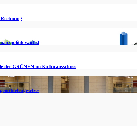
ie Rechnung
inanzpolitik wächst
Rolle der GRÜNEN im Kulturausschuss
geordnetengesetzes