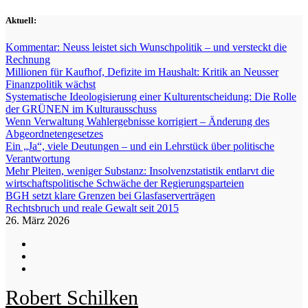
Zum
Aktuell:
Inhalt
springen
Kommentar: Neuss leistet sich Wunschpolitik – und versteckt die
Rechnung
Millionen für Kaufhof, Defizite im Haushalt: Kritik an Neusser
Finanzpolitik wächst
Systematische Ideologisierung einer Kulturentscheidung: Die Rolle
der GRÜNEN im Kulturausschuss
Wenn Verwaltung Wahlergebnisse korrigiert – Änderung des
Abgeordnetengesetzes
Ein „Ja“, viele Deutungen – und ein Lehrstück über politische
Verantwortung
Mehr Pleiten, weniger Substanz: Insolvenzstatistik entlarvt die
wirtschaftspolitische Schwäche der Regierungsparteien
BGH setzt klare Grenzen bei Glasfaserverträgen
Rechtsbruch und reale Gewalt seit 2015
26. März 2026
Robert Schilken