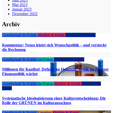
Juni 2023
Mai 2023
Januar 2023
Dezember 2022
Archiv
Gesellschaft & Politik
Medien & Kritik
Rhein-Kreis Neuss
Kommentar: Neuss leistet sich Wunschpolitik – und versteckt
die Rechnung
Gesellschaft & Politik
Im Fokus
Rhein-Kreis Neuss
Millionen für Kaufhof, Defizite im Haushalt: Kritik an Neusser
Finanzpolitik wächst
Gesellschaft & Politik
Im Fokus
Medien & Kritik
Rhein-Kreis
Neuss
Systematische Ideologisierung einer Kulturentscheidung: Die
Rolle der GRÜNEN im Kulturausschuss
Gesellschaft & Politik
Lesetipp
Medien & Kritik