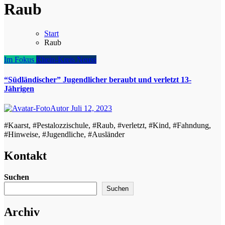
Raub
Start
Raub
Im Fokus
Rhein-Kreis Neuss
“Südländischer” Jugendlicher beraubt und verletzt 13-
Jährigen
Autor
Juli 12, 2023
#Kaarst, #Pestalozzischule, #Raub, #verletzt, #Kind, #Fahndung,
#Hinweise, #Jugendliche, #Ausländer
Kontakt
Suchen
Suchen
Archiv