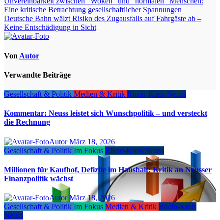
Beitragsnavigation
Unvereinbarkeit zwischen “Woken” und “normalen” Menschen:
Eine kritische Betrachtung gesellschaftlicher Spannungen
Deutsche Bahn wälzt Risiko des Zugausfalls auf Fahrgäste ab –
Keine Entschädigung in Sicht
Von
Autor
Verwandte Beiträge
Gesellschaft & Politik
Medien & Kritik
Rhein-Kreis Neuss
Kommentar: Neuss leistet sich Wunschpolitik – und versteckt
die Rechnung
Autor
März 18, 2026
Gesellschaft & Politik
Im Fokus
Rhein-Kreis Neuss
Millionen für Kaufhof, Defizite im Haushalt: Kritik an Neusser
Finanzpolitik wächst
Autor
März 18, 2026
Gesellschaft & Politik
Im Fokus
Medien & Kritik
Rhein-Kreis
Neuss