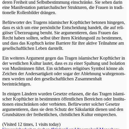
deren Frei­heit und Selbst­be­stim­mung ein­schrän­ke. Sie sehen dar­in
eine Mani­fes­ta­ti­on patri­ar­cha­li­scher Struk­tu­ren, die Frau­en in tra­di­
tio­nel­le Rol­len­bil­der drängen.
Befür­wor­ter des Tra­gens isla­mi­scher Kopf­tü­cher beto­nen hin­ge­gen,
dass es sich um eine per­sön­li­che Ent­schei­dung han­delt, die auf reli­
giö­ser Über­zeu­gung beruht. Sie argu­men­tie­ren, dass Frau­en das
Recht haben soll­ten, selbst über ihren Klei­dungs­stil zu bestim­men,
und dass das Kopf­tuch kei­ne Bar­rie­re für ihre akti­ve Teil­nah­me am
gesell­schaft­li­chen Leben darstellt.
Ein wei­te­res Argu­ment gegen das Tra­gen isla­mi­scher Kopf­tü­cher in
der west­li­chen Kul­tur lau­tet, dass es zu einer Spal­tung und Iso­la­ti­on
von Mus­li­min­nen führt. Ein sicht­ba­res reli­giö­ses Sym­bol kön­ne als
Zei­chen der Anders­ar­tig­keit oder sogar der Ableh­nung wahr­ge­nom­
men wer­den und den gesell­schaft­li­chen Zusam­men­halt
beeinträchtigen.
In eini­gen Län­dern wur­den Geset­ze erlas­sen, die das Tra­gen isla­mi­
scher Kopf­tü­cher in bestimm­ten öffent­li­chen Berei­chen oder Insti­tu­
tio­nen ein­schrän­ken oder ver­bie­ten. Befür­wor­ter sol­cher Geset­ze
argu­men­tie­ren, dass sie dem Schutz der Säku­la­ri­tät die­nen und den
Grund­sät­zen der frei­heit­li­chen, christ­li­chen Kul­tur entsprechen.
(Visi­ted 12 times, 1 visits today)