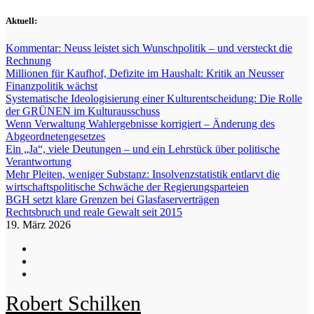
Zum
Aktuell:
Inhalt
springen
Kommentar: Neuss leistet sich Wunschpolitik – und versteckt die
Rechnung
Millionen für Kaufhof, Defizite im Haushalt: Kritik an Neusser
Finanzpolitik wächst
Systematische Ideologisierung einer Kulturentscheidung: Die Rolle
der GRÜNEN im Kulturausschuss
Wenn Verwaltung Wahlergebnisse korrigiert – Änderung des
Abgeordnetengesetzes
Ein „Ja“, viele Deutungen – und ein Lehrstück über politische
Verantwortung
Mehr Pleiten, weniger Substanz: Insolvenzstatistik entlarvt die
wirtschaftspolitische Schwäche der Regierungsparteien
BGH setzt klare Grenzen bei Glasfaserverträgen
Rechtsbruch und reale Gewalt seit 2015
19. März 2026
Robert Schilken