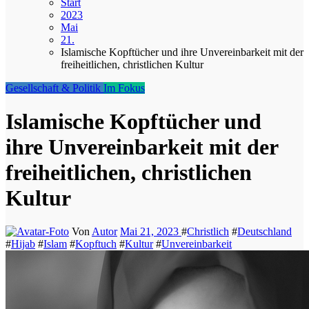
Start
2023
Mai
21.
Islamische Kopftücher und ihre Unvereinbarkeit mit der
freiheitlichen, christlichen Kultur
Gesellschaft & Politik
Im Fokus
Islamische Kopftücher und
ihre Unvereinbarkeit mit der
freiheitlichen, christlichen
Kultur
Von
Autor
Mai 21, 2023
#
Christlich
#
Deutschland
#
Hijab
#
Islam
#
Kopftuch
#
Kultur
#
Unvereinbarkeit