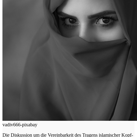
vadiv666-pixabay
Die Dis­kus­si­on um die Ver­ein­bar­keit des Tra­gens isla­mi­scher Kopf­