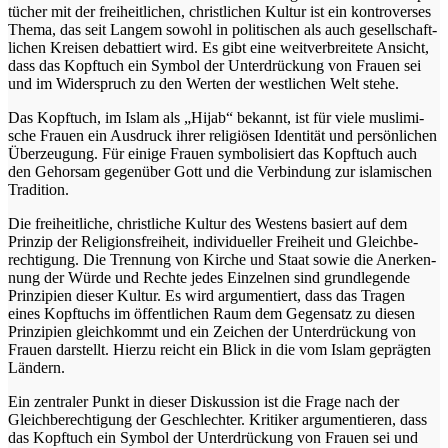
tü­cher mit der frei­heit­li­chen, christ­li­chen Kul­tur ist ein kon­tro­ver­ses
The­ma, das seit Lan­gem sowohl in poli­ti­schen als auch gesell­schaft­
li­chen Krei­sen debat­tiert wird. Es gibt eine weit­ver­brei­te­te Ansicht,
dass das Kopf­tuch ein Sym­bol der Unter­drü­ckung von Frau­en sei
und im Wider­spruch zu den Wer­ten der west­li­chen Welt stehe.
Das Kopf­tuch, im Islam als „Hijab“ bekannt, ist für vie­le mus­li­mi­
sche Frau­en ein Aus­druck ihrer reli­giö­sen Iden­ti­tät und per­sön­li­chen
Über­zeu­gung. Für eini­ge Frau­en sym­bo­li­siert das Kopf­tuch auch
den Gehor­sam gegen­über Gott und die Ver­bin­dung zur isla­mi­schen
Tradition.
Die frei­heit­li­che, christ­li­che Kul­tur des Wes­tens basiert auf dem
Prin­zip der Reli­gi­ons­frei­heit, indi­vi­du­el­ler Frei­heit und Gleich­be­
rech­ti­gung. Die Tren­nung von Kir­che und Staat sowie die Aner­ken­
nung der Wür­de und Rech­te jedes Ein­zel­nen sind grund­le­gen­de
Prin­zi­pi­en die­ser Kul­tur. Es wird argu­men­tiert, dass das Tra­gen
eines Kopf­tuchs im öffent­li­chen Raum dem Gegen­satz zu die­sen
Prin­zi­pi­en gleich­kommt und ein Zei­chen der Unter­drü­ckung von
Frau­en dar­stellt. Hier­zu reicht ein Blick in die vom Islam gepräg­ten
Ländern.
Ein zen­tra­ler Punkt in die­ser Dis­kus­si­on ist die Fra­ge nach der
Gleich­be­rech­ti­gung der Geschlech­ter. Kri­ti­ker argu­men­tie­ren, dass
das Kopf­tuch ein Sym­bol der Unter­drü­ckung von Frau­en sei und