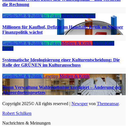
die Rechnung
Gesellschaft & Politik
Im Fokus
Rhein-Kreis Neuss
Millionen für Kaufhof, Defizite im Haushalt: Kritik an Neusser
Finanzpolitik wächst
Gesellschaft & Politik
Im Fokus
Medien & Kritik
Rhein-Kreis
Neuss
Systematische Ideologisierung einer Kulturentscheidung: Die
Rolle der GRÜNEN im Kulturausschuss
Gesellschaft & Politik
Lesetipp
Medien & Kritik
Wenn Verwaltung Wahlergebnisse korrigiert – Änderung des
Abgeordnetengesetzes
Copyright 2025© All rights reserved
|
Newsper
von
Themeansar
.
Robert Schilken
Nachrichten & Meinungen