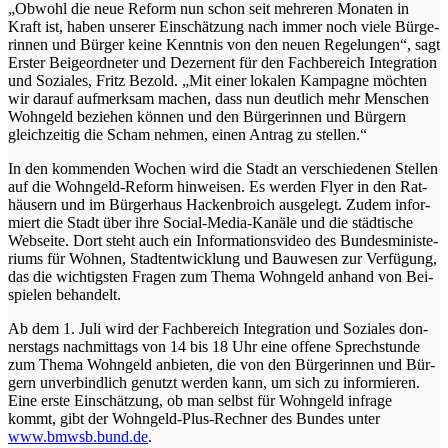
„Obwohl die neue Reform nun schon seit meh­re­ren Mona­ten in
Kraft ist, haben unse­rer Ein­schät­zung nach immer noch vie­le Bür­ge­
rin­nen und Bür­ger kei­ne Kennt­nis von den neu­en Rege­lun­gen“, sagt
Ers­ter Bei­geord­ne­ter und Dezer­nent für den Fach­be­reich Inte­gra­ti­on
und Sozia­les, Fritz Bezold. „Mit einer loka­len Kam­pa­gne möch­ten
wir dar­auf auf­merk­sam machen, dass nun deut­lich mehr Men­schen
Wohn­geld bezie­hen kön­nen und den Bür­ge­rin­nen und Bür­gern
gleich­zei­tig die Scham neh­men, einen Antrag zu stellen.“
In den kom­men­den Wochen wird die Stadt an ver­schie­de­nen Stel­len
auf die Wohn­geld-Reform hin­wei­sen. Es wer­den Fly­er in den Rat­
häu­sern und im Bür­ger­haus Hacken­broich aus­ge­legt. Zudem infor­
miert die Stadt über ihre Social-Media-Kanä­le und die städ­ti­sche
Web­sei­te. Dort steht auch ein Infor­ma­ti­ons­vi­deo des Bun­des­mi­nis­te­
ri­ums für Woh­nen, Stadt­ent­wick­lung und Bau­we­sen zur Ver­fü­gung,
das die wich­tigs­ten Fra­gen zum The­ma Wohn­geld anhand von Bei­
spie­len behandelt.
Ab dem 1. Juli wird der Fach­be­reich Inte­gra­ti­on und Sozia­les don­
ners­tags nach­mit­tags von 14 bis 18 Uhr eine offe­ne Sprech­stun­de
zum The­ma Wohn­geld anbie­ten, die von den Bür­ge­rin­nen und Bür­
gern unver­bind­lich genutzt wer­den kann, um sich zu infor­mie­ren.
Eine ers­te Ein­schät­zung, ob man selbst für Wohn­geld infra­ge
kommt, gibt der Wohn­geld-Plus-Rech­ner des Bun­des unter
www.bmwsb.bund.de
.