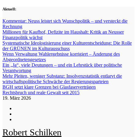
Zum
Aktuell:
Inhalt
springen
Kommentar: Neuss leistet sich Wunschpolitik – und versteckt die
Rechnung
Millionen für Kaufhof, Defizite im Haushalt: Kritik an Neusser
Finanzpolitik wächst
Systematische Ideologisierung einer Kulturentscheidung: Die Rolle
der GRÜNEN im Kulturausschuss
Wenn Verwaltung Wahlergebnisse korrigiert – Änderung des
Abgeordnetengesetzes
Ein „Ja“, viele Deutungen – und ein Lehrstück über politische
Verantwortung
Mehr Pleiten, weniger Substanz: Insolvenzstatistik entlarvt die
wirtschaftspolitische Schwäche der Regierungsparteien
BGH setzt klare Grenzen bei Glasfaserverträgen
Rechtsbruch und reale Gewalt seit 2015
19. März 2026
Robert Schilken