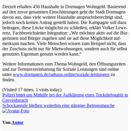
Der­zeit erhal­ten 456 Haus­hal­te in Dor­ma­gen Wohn­geld. Basie­rend
auf den zuvor genann­ten Ein­schät­zun­gen geht die Stadt Dor­ma­gen
davon aus, dass vie­le wei­te­re Haus­hal­te anspruchs­be­rech­tigt sind,
jedoch noch kei­nen Antrag gestellt haben. Die Kam­pa­gne soll dazu
bei­tra­gen, die­se Lücke mög­lichst zu schlie­ßen, erklärt Vol­ker Lewe­
renz, Fach­be­reichs­lei­ter Inte­gra­ti­on: „Wir möch­ten aktiv auf die Bür­
ge­rin­nen und Bür­ger zuge­hen und sie auf die­se Mög­lich­keit auf­
merk­sam machen. Vie­le Men­schen wis­sen zum Bei­spiel nicht, dass
der Zuschuss nicht nur für Miet­woh­nun­gen, son­dern auch für selbst
genutz­tes Eigen­tum genutzt wer­den kann.“
Wei­te­re Infor­ma­tio­nen zum The­ma Wohn­geld, den Öff­nungs­zei­ten
und zur Ter­min­ver­ein­ba­rung für Sozia­le Leis­tun­gen sind online
unter
www.dormagen.de/rathaus-online/soziale-leistungen
zu
finden.
(Visi­ted 17 times, 1 visits today)
Beitragsnavigation
Polizei bittet um Mithilfe bei der Aufklärung eines Trickdiebstahls in
Grevenbroich
Schockanrufe bleiben weiterhin eine gängige Betrugsmasche
Von
Autor