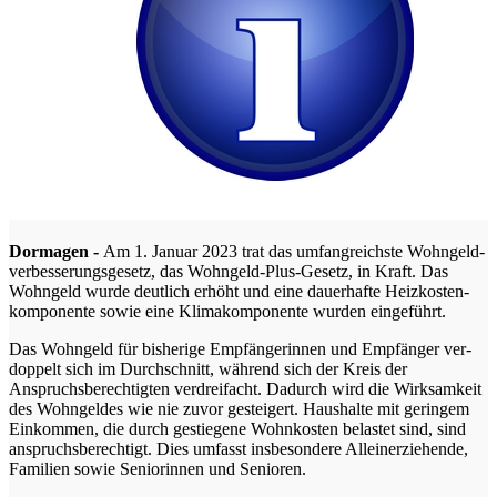
Dor­ma­gen -
Am 1. Janu­ar 2023 trat das umfang­reichs­te Wohn­geld­
ver­bes­se­rungs­ge­setz, das Wohn­geld-Plus-Gesetz, in Kraft. Das
Wohn­geld wur­de deut­lich erhöht und eine dau­er­haf­te Heiz­kos­ten­
kom­po­nen­te sowie eine Kli­ma­kom­po­nen­te wur­den eingeführt.
Das Wohn­geld für bis­he­ri­ge Emp­fän­ge­rin­nen und Emp­fän­ger ver­
dop­pelt sich im Durch­schnitt, wäh­rend sich der Kreis der
Anspruchs­be­rech­tig­ten ver­drei­facht. Dadurch wird die Wirk­sam­keit
des Wohn­gel­des wie nie zuvor gestei­gert. Haus­hal­te mit gerin­gem
Ein­kom­men, die durch gestie­ge­ne Wohn­kos­ten belas­tet sind, sind
anspruchs­be­rech­tigt. Dies umfasst ins­be­son­de­re Allein­er­zie­hen­de,
Fami­li­en sowie Senio­rin­nen und Senioren.