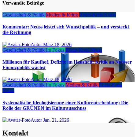
Verwandte Beiträge
Gesellschaft & Politik
Medien & Kritik
Rhein-Kreis Neuss
Kommentar: Neuss leistet sich Wunschpolitik – und versteckt
die Rechnung
Autor
März 18, 2026
Gesellschaft & Politik
Im Fokus
Rhein-Kreis Neuss
Millionen für Kaufhof, Defizite im Haushalt: Kritik an Neusser
Finanzpolitik wächst
Autor
März 18, 2026
Gesellschaft & Politik
Im Fokus
Medien & Kritik
Rhein-Kreis
Neuss
Systematische Ideologisierung einer Kulturentscheidung: Die
Rolle der GRÜNEN im Kulturausschuss
Autor
Jan. 21, 2026
Kontakt