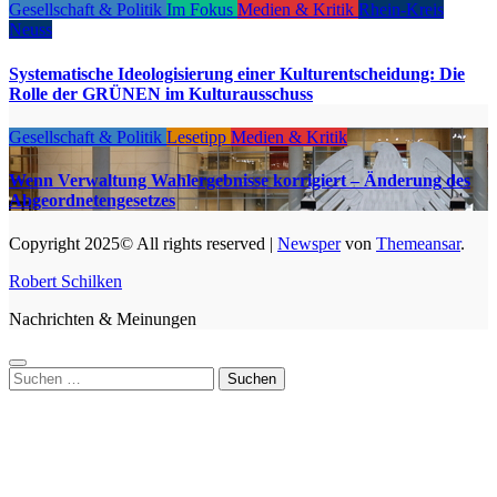
Gesellschaft & Politik
Im Fokus
Medien & Kritik
Rhein-Kreis
Neuss
Systematische Ideologisierung einer Kulturentscheidung: Die
Rolle der GRÜNEN im Kulturausschuss
Gesellschaft & Politik
Lesetipp
Medien & Kritik
Wenn Verwaltung Wahlergebnisse korrigiert – Änderung des
Abgeordnetengesetzes
Copyright 2025© All rights reserved
|
Newsper
von
Themeansar
.
Robert Schilken
Nachrichten & Meinungen
Suche
nach: