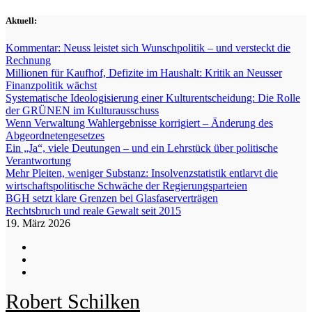
Zum
Aktuell:
Inhalt
springen
Kommentar: Neuss leistet sich Wunschpolitik – und versteckt die
Rechnung
Millionen für Kaufhof, Defizite im Haushalt: Kritik an Neusser
Finanzpolitik wächst
Systematische Ideologisierung einer Kulturentscheidung: Die Rolle
der GRÜNEN im Kulturausschuss
Wenn Verwaltung Wahlergebnisse korrigiert – Änderung des
Abgeordnetengesetzes
Ein „Ja“, viele Deutungen – und ein Lehrstück über politische
Verantwortung
Mehr Pleiten, weniger Substanz: Insolvenzstatistik entlarvt die
wirtschaftspolitische Schwäche der Regierungsparteien
BGH setzt klare Grenzen bei Glasfaserverträgen
Rechtsbruch und reale Gewalt seit 2015
19. März 2026
Robert Schilken