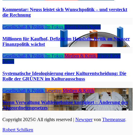
Kommentar: Neuss leistet sich Wunschpolitik – und versteckt
die Rechnung
Gesellschaft & Politik
Im Fokus
Rhein-Kreis Neuss
Millionen für Kaufhof, Defizite im Haushalt: Kritik an Neusser
Finanzpolitik wächst
Gesellschaft & Politik
Im Fokus
Medien & Kritik
Rhein-Kreis
Neuss
Systematische Ideologisierung einer Kulturentscheidung: Die
Rolle der GRÜNEN im Kulturausschuss
Gesellschaft & Politik
Lesetipp
Medien & Kritik
Wenn Verwaltung Wahlergebnisse korrigiert – Änderung des
Abgeordnetengesetzes
Copyright 2025© All rights reserved
|
Newsper
von
Themeansar
.
Robert Schilken