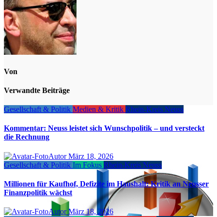
Von
Verwandte Beiträge
Gesellschaft & Politik
Medien & Kritik
Rhein-Kreis Neuss
Kommentar: Neuss leistet sich Wunschpolitik – und versteckt
die Rechnung
Autor
März 18, 2026
Gesellschaft & Politik
Im Fokus
Rhein-Kreis Neuss
Millionen für Kaufhof, Defizite im Haushalt: Kritik an Neusser
Finanzpolitik wächst
Autor
März 18, 2026