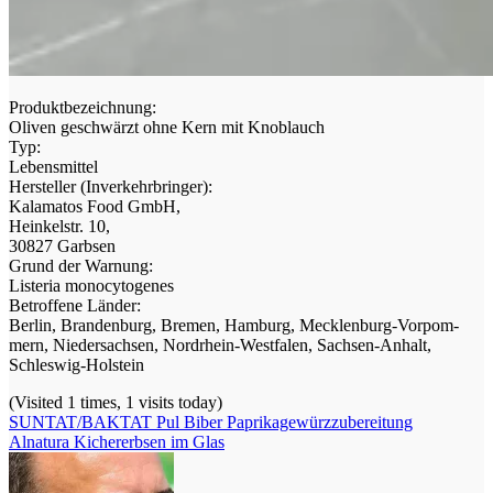
Produktbezeichnung:
Oli­ven geschwärzt ohne Kern mit Knoblauch
Typ:
Lebensmittel
Her­stel­ler (Inver­kehr­brin­ger):
Kala­ma­tos Food GmbH,
Hein­kel­str. 10,
30827 Garbsen
Grund der Warnung:
Lis­te­ria monocytogenes
Betrof­fe­ne Länder:
Ber­lin, Bran­den­burg, Bre­men, Ham­burg, Meck­len­burg-Vor­pom­
mern, Nie­der­sach­sen, Nord­rhein-West­fa­len, Sach­sen-Anhalt,
Schleswig-Holstein
(Visi­ted 1 times, 1 visits today)
Beitragsnavigation
SUNTAT/​BAKTAT Pul Biber Paprikagewürzzubereitung
Alnatura Kichererbsen im Glas