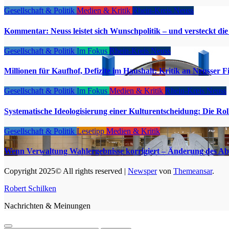
Gesellschaft & Politik
Medien & Kritik
Rhein-Kreis Neuss
Kommentar: Neuss leistet sich Wunschpolitik – und versteckt d
Gesellschaft & Politik
Im Fokus
Rhein-Kreis Neuss
Millionen für Kaufhof, Defizite im Haushalt: Kritik an Neusser F
Gesellschaft & Politik
Im Fokus
Medien & Kritik
Rhein-Kreis Neuss
Systematische Ideologisierung einer Kulturentscheidung: Die 
Gesellschaft & Politik
Lesetipp
Medien & Kritik
Wenn Verwaltung Wahlergebnisse korrigiert – Änderung des Ab
Copyright 2025© All rights reserved
|
Newsper
von
Themeansar
.
Robert Schilken
Nachrichten & Meinungen