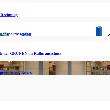
ie Rechnung
inanzpolitik wächst
Rolle der GRÜNEN im Kulturausschuss
geordnetengesetzes