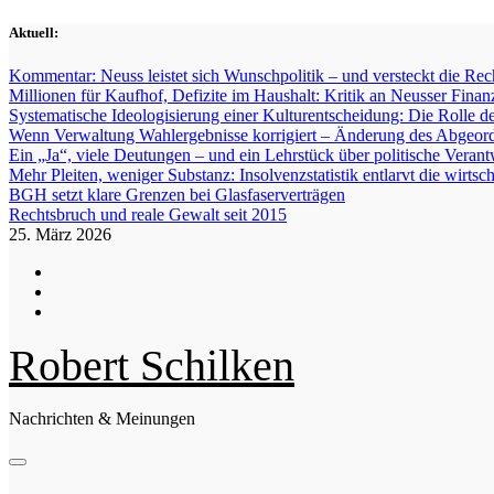
Zum
Aktuell:
Inhalt
springen
Kommentar: Neuss leistet sich Wunschpolitik – und versteckt die Re
Millionen für Kaufhof, Defizite im Haushalt: Kritik an Neusser Finan
Systematische Ideologisierung einer Kulturentscheidung: Die Roll
Wenn Verwaltung Wahlergebnisse korrigiert – Änderung des Abgeord
Ein „Ja“, viele Deutungen – und ein Lehrstück über politische Veran
Mehr Pleiten, weniger Substanz: Insolvenzstatistik entlarvt die wirts
BGH setzt klare Grenzen bei Glasfaserverträgen
Rechtsbruch und reale Gewalt seit 2015
25. März 2026
Robert Schilken
Nachrichten & Meinungen