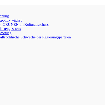
chnung
zpolitik wächst
e der GRÜNEN im Kulturausschuss
netengesetzes
twortung
chaftspolitische Schwäche der Regierungsparteien