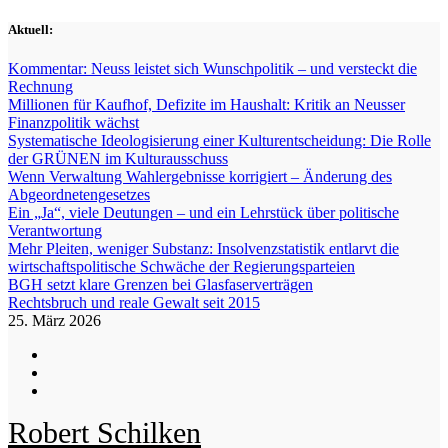
Zum
Aktuell:
Inhalt
springen
Kommentar: Neuss leistet sich Wunschpolitik – und versteckt die
Rechnung
Millionen für Kaufhof, Defizite im Haushalt: Kritik an Neusser
Finanzpolitik wächst
Systematische Ideologisierung einer Kulturentscheidung: Die Rolle
der GRÜNEN im Kulturausschuss
Wenn Verwaltung Wahlergebnisse korrigiert – Änderung des
Abgeordnetengesetzes
Ein „Ja“, viele Deutungen – und ein Lehrstück über politische
Verantwortung
Mehr Pleiten, weniger Substanz: Insolvenzstatistik entlarvt die
wirtschaftspolitische Schwäche der Regierungsparteien
BGH setzt klare Grenzen bei Glasfaserverträgen
Rechtsbruch und reale Gewalt seit 2015
25. März 2026
Robert Schilken