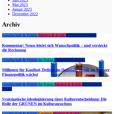
Juni 2023
Mai 2023
Januar 2023
Dezember 2022
Archiv
Gesellschaft & Politik
Medien & Kritik
Rhein-Kreis Neuss
Kommentar: Neuss leistet sich Wunschpolitik – und versteckt
die Rechnung
Gesellschaft & Politik
Im Fokus
Rhein-Kreis Neuss
Millionen für Kaufhof, Defizite im Haushalt: Kritik an Neusser
Finanzpolitik wächst
Gesellschaft & Politik
Im Fokus
Medien & Kritik
Rhein-Kreis
Neuss
Systematische Ideologisierung einer Kulturentscheidung: Die
Rolle der GRÜNEN im Kulturausschuss
Gesellschaft & Politik
Lesetipp
Medien & Kritik