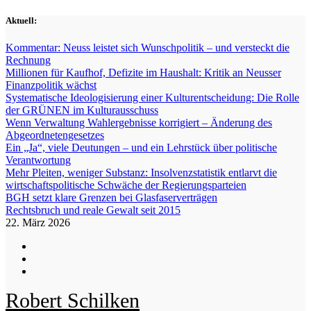
Zum
Aktuell:
Inhalt
springen
Kommentar: Neuss leistet sich Wunschpolitik – und versteckt die
Rechnung
Millionen für Kaufhof, Defizite im Haushalt: Kritik an Neusser
Finanzpolitik wächst
Systematische Ideologisierung einer Kulturentscheidung: Die Rolle
der GRÜNEN im Kulturausschuss
Wenn Verwaltung Wahlergebnisse korrigiert – Änderung des
Abgeordnetengesetzes
Ein „Ja“, viele Deutungen – und ein Lehrstück über politische
Verantwortung
Mehr Pleiten, weniger Substanz: Insolvenzstatistik entlarvt die
wirtschaftspolitische Schwäche der Regierungsparteien
BGH setzt klare Grenzen bei Glasfaserverträgen
Rechtsbruch und reale Gewalt seit 2015
22. März 2026
Robert Schilken