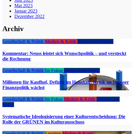
Juni 2023
Mai 2023
Januar 2023
Dezember 2022
Archiv
Gesellschaft & Politik
Medien & Kritik
Rhein-Kreis Neuss
Kommentar: Neuss leistet sich Wunschpolitik – und versteckt
die Rechnung
Gesellschaft & Politik
Im Fokus
Rhein-Kreis Neuss
Millionen für Kaufhof, Defizite im Haushalt: Kritik an Neusser
Finanzpolitik wächst
Gesellschaft & Politik
Im Fokus
Medien & Kritik
Rhein-Kreis
Neuss
Systematische Ideologisierung einer Kulturentscheidung: Die
Rolle der GRÜNEN im Kulturausschuss
Gesellschaft & Politik
Lesetipp
Medien & Kritik