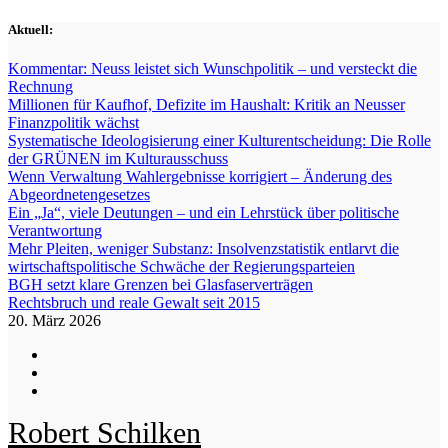
Zum
Aktuell:
Inhalt
springen
Kommentar: Neuss leistet sich Wunschpolitik – und versteckt die
Rechnung
Millionen für Kaufhof, Defizite im Haushalt: Kritik an Neusser
Finanzpolitik wächst
Systematische Ideologisierung einer Kulturentscheidung: Die Rolle
der GRÜNEN im Kulturausschuss
Wenn Verwaltung Wahlergebnisse korrigiert – Änderung des
Abgeordnetengesetzes
Ein „Ja“, viele Deutungen – und ein Lehrstück über politische
Verantwortung
Mehr Pleiten, weniger Substanz: Insolvenzstatistik entlarvt die
wirtschaftspolitische Schwäche der Regierungsparteien
BGH setzt klare Grenzen bei Glasfaserverträgen
Rechtsbruch und reale Gewalt seit 2015
20. März 2026
Robert Schilken