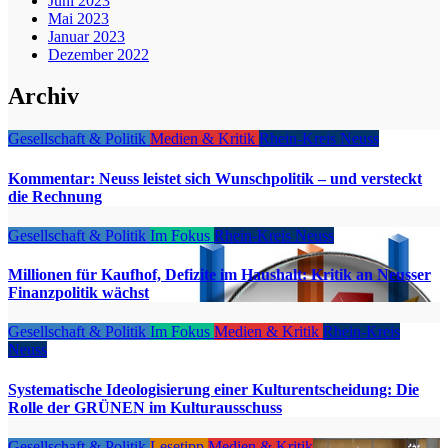
Juni 2023
Mai 2023
Januar 2023
Dezember 2022
Archiv
Gesellschaft & Politik
Medien & Kritik
Rhein-Kreis Neuss
Kommentar: Neuss leistet sich Wunschpolitik – und versteckt
die Rechnung
Gesellschaft & Politik
Im Fokus
Rhein-Kreis Neuss
Millionen für Kaufhof, Defizite im Haushalt: Kritik an Neusser
Finanzpolitik wächst
Gesellschaft & Politik
Im Fokus
Medien & Kritik
Rhein-Kreis
Neuss
Systematische Ideologisierung einer Kulturentscheidung: Die
Rolle der GRÜNEN im Kulturausschuss
Gesellschaft & Politik
Lesetipp
Medien & Kritik