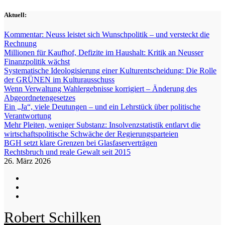
Zum
Aktuell:
Inhalt
springen
Kommentar: Neuss leistet sich Wunschpolitik – und versteckt die
Rechnung
Millionen für Kaufhof, Defizite im Haushalt: Kritik an Neusser
Finanzpolitik wächst
Systematische Ideologisierung einer Kulturentscheidung: Die Rolle
der GRÜNEN im Kulturausschuss
Wenn Verwaltung Wahlergebnisse korrigiert – Änderung des
Abgeordnetengesetzes
Ein „Ja“, viele Deutungen – und ein Lehrstück über politische
Verantwortung
Mehr Pleiten, weniger Substanz: Insolvenzstatistik entlarvt die
wirtschaftspolitische Schwäche der Regierungsparteien
BGH setzt klare Grenzen bei Glasfaserverträgen
Rechtsbruch und reale Gewalt seit 2015
26. März 2026
Robert Schilken