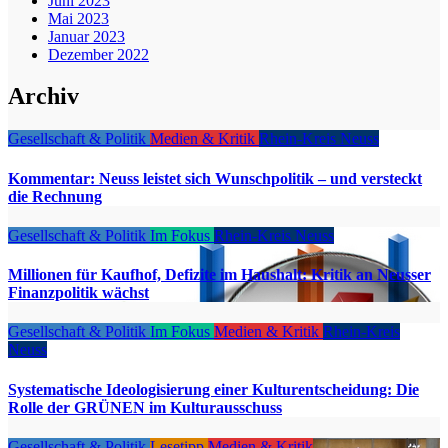
Juni 2023
Mai 2023
Januar 2023
Dezember 2022
Archiv
Gesellschaft & Politik
Medien & Kritik
Rhein-Kreis Neuss
Kommentar: Neuss leistet sich Wunschpolitik – und versteckt
die Rechnung
Gesellschaft & Politik
Im Fokus
Rhein-Kreis Neuss
Millionen für Kaufhof, Defizite im Haushalt: Kritik an Neusser
Finanzpolitik wächst
Gesellschaft & Politik
Im Fokus
Medien & Kritik
Rhein-Kreis
Neuss
Systematische Ideologisierung einer Kulturentscheidung: Die
Rolle der GRÜNEN im Kulturausschuss
Gesellschaft & Politik
Lesetipp
Medien & Kritik