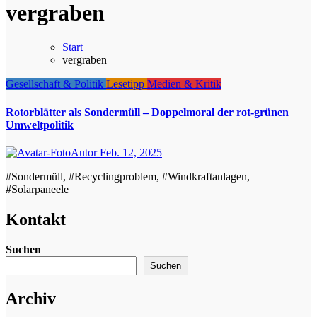
vergraben
Start
vergraben
Gesellschaft & Politik
Lesetipp
Medien & Kritik
Rotorblätter als Sondermüll – Doppelmoral der rot-grünen
Umweltpolitik
Autor
Feb. 12, 2025
#Sondermüll, #Recyclingproblem, #Windkraftanlagen,
#Solarpaneele
Kontakt
Suchen
Suchen
Archiv