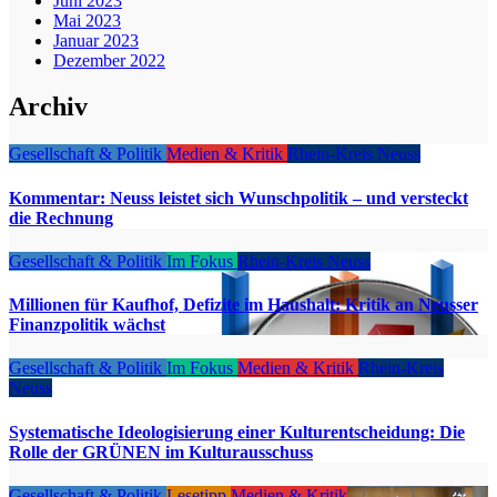
Juni 2023
Mai 2023
Januar 2023
Dezember 2022
Archiv
Gesellschaft & Politik
Medien & Kritik
Rhein-Kreis Neuss
Kommentar: Neuss leistet sich Wunschpolitik – und versteckt
die Rechnung
Gesellschaft & Politik
Im Fokus
Rhein-Kreis Neuss
Millionen für Kaufhof, Defizite im Haushalt: Kritik an Neusser
Finanzpolitik wächst
Gesellschaft & Politik
Im Fokus
Medien & Kritik
Rhein-Kreis
Neuss
Systematische Ideologisierung einer Kulturentscheidung: Die
Rolle der GRÜNEN im Kulturausschuss
Gesellschaft & Politik
Lesetipp
Medien & Kritik