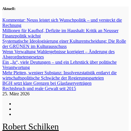
Zum
Aktuell:
Inhalt
springen
Kommentar: Neuss leistet sich Wunschpolitik – und versteckt die
Rechnung
Millionen für Kaufhof, Defizite im Haushalt: Kritik an Neusser
Finanzpolitik wächst
Systematische Ideologisierung einer Kulturentscheidung: Die Rolle
der GRÜNEN im Kulturausschuss
Wenn Verwaltung Wahlergebnisse korrigiert – Änderung des
Abgeordnetengesetzes
Ein „Ja“, viele Deutungen – und ein Lehrstück über politische
Verantwortung
Mehr Pleiten, weniger Substanz: Insolvenzstatistik entlarvt die
wirtschaftspolitische Schwäche der Regierungsparteien
BGH setzt klare Grenzen bei Glasfaserverträgen
Rechtsbruch und reale Gewalt seit 2015
25. März 2026
Robert Schilken