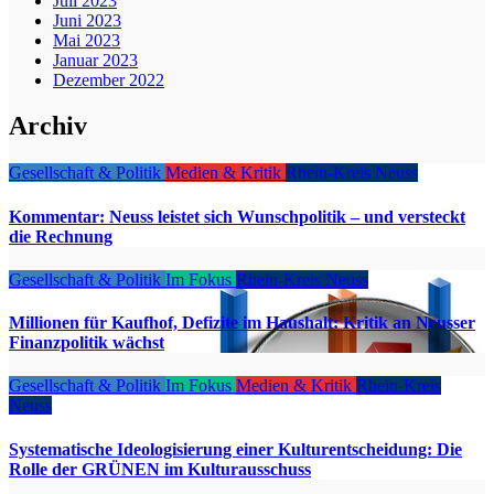
Juli 2023
Juni 2023
Mai 2023
Januar 2023
Dezember 2022
Archiv
Gesellschaft & Politik
Medien & Kritik
Rhein-Kreis Neuss
Kommentar: Neuss leistet sich Wunschpolitik – und versteckt
die Rechnung
Gesellschaft & Politik
Im Fokus
Rhein-Kreis Neuss
Millionen für Kaufhof, Defizite im Haushalt: Kritik an Neusser
Finanzpolitik wächst
Gesellschaft & Politik
Im Fokus
Medien & Kritik
Rhein-Kreis
Neuss
Systematische Ideologisierung einer Kulturentscheidung: Die
Rolle der GRÜNEN im Kulturausschuss