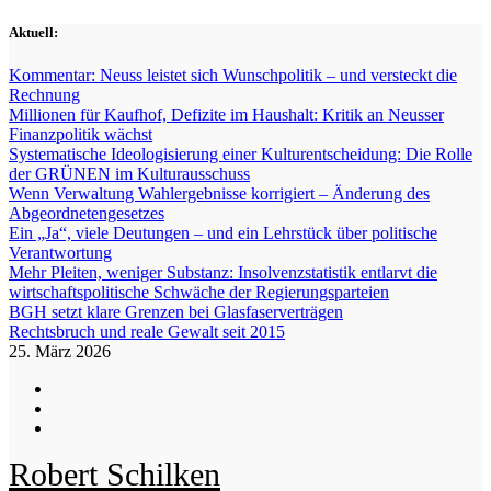
Zum
Aktuell:
Inhalt
springen
Kommentar: Neuss leistet sich Wunschpolitik – und versteckt die
Rechnung
Millionen für Kaufhof, Defizite im Haushalt: Kritik an Neusser
Finanzpolitik wächst
Systematische Ideologisierung einer Kulturentscheidung: Die Rolle
der GRÜNEN im Kulturausschuss
Wenn Verwaltung Wahlergebnisse korrigiert – Änderung des
Abgeordnetengesetzes
Ein „Ja“, viele Deutungen – und ein Lehrstück über politische
Verantwortung
Mehr Pleiten, weniger Substanz: Insolvenzstatistik entlarvt die
wirtschaftspolitische Schwäche der Regierungsparteien
BGH setzt klare Grenzen bei Glasfaserverträgen
Rechtsbruch und reale Gewalt seit 2015
25. März 2026
Robert Schilken