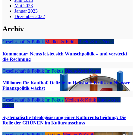
Juni 2023
Mai 2023
Januar 2023
Dezember 2022
Archiv
Gesellschaft & Politik
Medien & Kritik
Rhein-Kreis Neuss
Kommentar: Neuss leistet sich Wunschpolitik – und versteckt
die Rechnung
Gesellschaft & Politik
Im Fokus
Rhein-Kreis Neuss
Millionen für Kaufhof, Defizite im Haushalt: Kritik an Neusser
Finanzpolitik wächst
Gesellschaft & Politik
Im Fokus
Medien & Kritik
Rhein-Kreis
Neuss
Systematische Ideologisierung einer Kulturentscheidung: Die
Rolle der GRÜNEN im Kulturausschuss
Gesellschaft & Politik
Lesetipp
Medien & Kritik