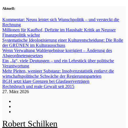
Zum
Aktuell:
Inhalt
springen
Kommentar: Neuss leistet sich Wunschpolitik – und versteckt die
Rechnung
Millionen für Kaufhof, Defizite im Haushalt: Kritik an Neusser
Finanzpolitik wächst
Systematische Ideologisierung einer Kulturentscheidung: Die Rolle
der GRÜNEN im Kulturausschuss
Wenn Verwaltung Wahlergebnisse korrigiert – Änderung des
Abgeordnetengesetzes
Ein „Ja“, viele Deutungen – und ein Lehrstück über politische
Verantwortung
Mehr Pleiten, weniger Substanz: Insolvenzstatistik entlarvt die
wirtschaftspolitische Schwäche der Regierungsparteien
BGH setzt klare Grenzen bei Glasfaserverträgen
Rechtsbruch und reale Gewalt seit 2015
27. März 2026
Robert Schilken