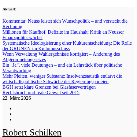
Zum
Aktuell:
Inhalt
springen
Kommentar: Neuss leistet sich Wunschpolitik – und versteckt die
Rechnung
Millionen für Kaufhof, Defizite im Haushalt: Kritik an Neusser
Finanzpolitik wächst
Systematische Ideologisierung einer Kulturentscheidung: Die Rolle
der GRÜNEN im Kulturausschuss
Wenn Verwaltung Wahlergebnisse korrigiert – Änderung des
Abgeordnetengesetzes
Ein „Ja“, viele Deutungen – und ein Lehrstück über politische
Verantwortung
Mehr Pleiten, weniger Substanz: Insolvenzstatistik entlarvt die
wirtschaftspolitische Schwäche der Regierungsparteien
BGH setzt klare Grenzen bei Glasfaserverträgen
Rechtsbruch und reale Gewalt seit 2015
22. März 2026
Robert Schilken