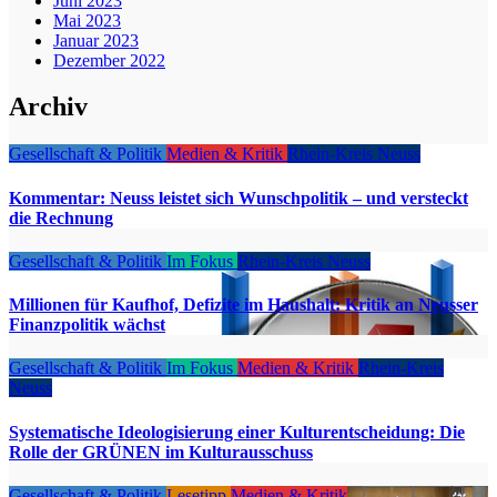
Juni 2023
Mai 2023
Januar 2023
Dezember 2022
Archiv
Gesellschaft & Politik
Medien & Kritik
Rhein-Kreis Neuss
Kommentar: Neuss leistet sich Wunschpolitik – und versteckt
die Rechnung
Gesellschaft & Politik
Im Fokus
Rhein-Kreis Neuss
Millionen für Kaufhof, Defizite im Haushalt: Kritik an Neusser
Finanzpolitik wächst
Gesellschaft & Politik
Im Fokus
Medien & Kritik
Rhein-Kreis
Neuss
Systematische Ideologisierung einer Kulturentscheidung: Die
Rolle der GRÜNEN im Kulturausschuss
Gesellschaft & Politik
Lesetipp
Medien & Kritik