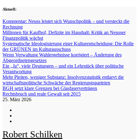
Zum
Aktuell:
Inhalt
springen
Kommentar: Neuss leistet sich Wunschpolitik – und versteckt die
Rechnung
Millionen für Kaufhof, Defizite im Haushalt: Kritik an Neusser
Finanzpolitik wächst
Systematische Ideologisierung einer Kulturentscheidung: Die Rolle
der GRÜNEN im Kulturausschuss
Wenn Verwaltung Wahlergebnisse korrigiert – Änderung des
Abgeordnetengesetzes
Ein „Ja“, viele Deutungen – und ein Lehrstück über politische
Verantwortung
Mehr Pleiten, weniger Substanz: Insolvenzstatistik entlarvt die
wirtschaftspolitische Schwäche der Regierungsparteien
BGH setzt klare Grenzen bei Glasfaserverträgen
Rechtsbruch und reale Gewalt seit 2015
25. März 2026
Robert Schilken