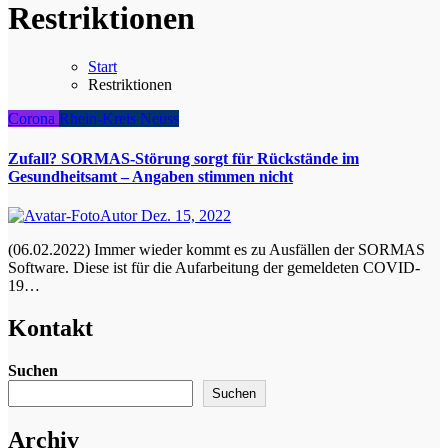
Restriktionen
Start
Restriktionen
Corona
Rhein-Kreis Neuss
Zufall? SORMAS-Störung sorgt für Rückstände im
Gesundheitsamt – Angaben stimmen nicht
Autor
Dez. 15, 2022
(06.02.2022) Immer wie­der kommt es zu Aus­fäl­len der SORMAS
Soft­ware. Die­se ist für die Auf­ar­bei­tung der gemel­de­ten COVID-
19…
Kontakt
Suchen
Suchen
Archiv