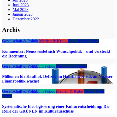
Juli 2023
Juni 2023
Mai 2023
Januar 2023
Dezember 2022
Archiv
Gesellschaft & Politik
Medien & Kritik
Rhein-Kreis Neuss
Kommentar: Neuss leistet sich Wunschpolitik – und versteckt
die Rechnung
Gesellschaft & Politik
Im Fokus
Rhein-Kreis Neuss
Millionen für Kaufhof, Defizite im Haushalt: Kritik an Neusser
Finanzpolitik wächst
Gesellschaft & Politik
Im Fokus
Medien & Kritik
Rhein-Kreis
Neuss
Systematische Ideologisierung einer Kulturentscheidung: Die
Rolle der GRÜNEN im Kulturausschuss