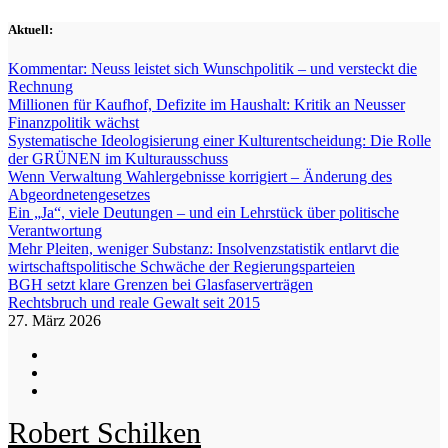
Zum
Aktuell:
Inhalt
springen
Kommentar: Neuss leistet sich Wunschpolitik – und versteckt die
Rechnung
Millionen für Kaufhof, Defizite im Haushalt: Kritik an Neusser
Finanzpolitik wächst
Systematische Ideologisierung einer Kulturentscheidung: Die Rolle
der GRÜNEN im Kulturausschuss
Wenn Verwaltung Wahlergebnisse korrigiert – Änderung des
Abgeordnetengesetzes
Ein „Ja“, viele Deutungen – und ein Lehrstück über politische
Verantwortung
Mehr Pleiten, weniger Substanz: Insolvenzstatistik entlarvt die
wirtschaftspolitische Schwäche der Regierungsparteien
BGH setzt klare Grenzen bei Glasfaserverträgen
Rechtsbruch und reale Gewalt seit 2015
27. März 2026
Robert Schilken