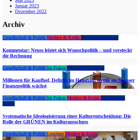
Mai 2023
Januar 2023
Dezember 2022
Archiv
Gesellschaft & Politik
Medien & Kritik
Rhein-Kreis Neuss
Kommentar: Neuss leistet sich Wunschpolitik – und versteckt
die Rechnung
Gesellschaft & Politik
Im Fokus
Rhein-Kreis Neuss
Millionen für Kaufhof, Defizite im Haushalt: Kritik an Neusser
Finanzpolitik wächst
Gesellschaft & Politik
Im Fokus
Medien & Kritik
Rhein-Kreis
Neuss
Systematische Ideologisierung einer Kulturentscheidung: Die
Rolle der GRÜNEN im Kulturausschuss
Gesellschaft & Politik
Lesetipp
Medien & Kritik