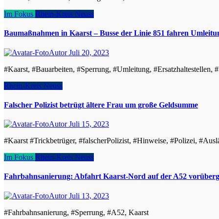
Im Fokus
Rhein-Kreis Neuss
Baumaßnahmen in Kaarst – Busse der Linie 851 fahren Umleitu
Autor
Juli 20, 2023
#Kaarst, #Bauarbeiten, #Sperrung, #Umleitung, #Ersatzhaltestellen, 
Rhein-Kreis Neuss
Falscher Polizist betrügt ältere Frau um große Geldsumme
Autor
Juli 15, 2023
#Kaarst #Trickbetrüger, #falscherPolizist, #Hinweise, #Polizei, #Aus
Im Fokus
Rhein-Kreis Neuss
Fahrbahnsanierung: Abfahrt Kaarst-Nord auf der A52 vorüberg
Autor
Juli 13, 2023
#Fahrbahnsanierung, #Sperrung, #A52, Kaarst