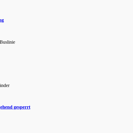
ng
#Buslinie
länder
ehend gesperrt