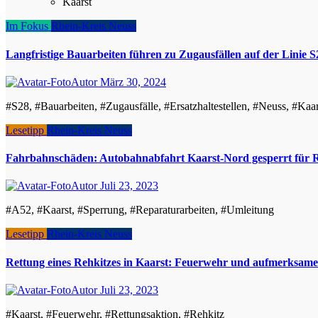
Kaarst
Im Fokus
Rhein-Kreis Neuss
Langfristige Bauarbeiten führen zu Zugausfällen auf der Linie 
Autor
März 30, 2024
#S28, #Bauarbeiten, #Zugausfälle, #Ersatzhaltestellen, #Neuss, #Kaar
Lesetipp
Rhein-Kreis Neuss
Fahrbahnschäden: Autobahnabfahrt Kaarst-Nord gesperrt für 
Autor
Juli 23, 2023
#A52, #Kaarst, #Sperrung, #Reparaturarbeiten, #Umleitung
Lesetipp
Rhein-Kreis Neuss
Rettung eines Rehkitzes in Kaarst: Feuerwehr und aufmerksame
Autor
Juli 23, 2023
#Kaarst, #Feuerwehr, #Rettungsaktion, #Rehkitz