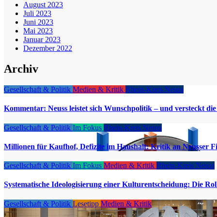
August 2023
Juli 2023
Juni 2023
Mai 2023
Januar 2023
Dezember 2022
Archiv
Gesellschaft & Politik
Medien & Kritik
Rhein-Kreis Neuss
Kommentar: Neuss leistet sich Wunschpolitik – und versteckt d
Gesellschaft & Politik
Im Fokus
Rhein-Kreis Neuss
Millionen für Kaufhof, Defizite im Haushalt: Kritik an Neusser F
Gesellschaft & Politik
Im Fokus
Medien & Kritik
Rhein-Kreis Neuss
Systematische Ideologisierung einer Kulturentscheidung: Die 
Gesellschaft & Politik
Lesetipp
Medien & Kritik