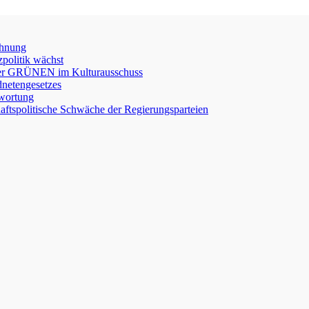
chnung
zpolitik wächst
e der GRÜNEN im Kulturausschuss
netengesetzes
twortung
chaftspolitische Schwäche der Regierungsparteien