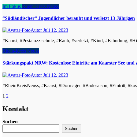
Im Fokus
Rhein-Kreis Neuss
“Südländischer” Jugendlicher beraubt und verletzt 13-Jährigen
Autor
Juli 12, 2023
#Kaarst, #Pestalozzischule, #Raub, #verletzt, #Kind, #Fahndung, #
Rhein-Kreis Neuss
Stärkungspakt NRW: Kostenlose Eintritte am Kaarster See und
Autor
Juli 12, 2023
#RheinKreisNeuss, #Kaarst, #Dormagen #Badesaison, #Eintritt, #kos
Seitennummerierung
1
2
der
Kontakt
Beiträge
Suchen
Suchen