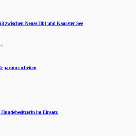
S28 zwischen Neuss Hbf und Kaarster See
st
Reparaturarbeiten
 Hundebesitzerin im Einsatz