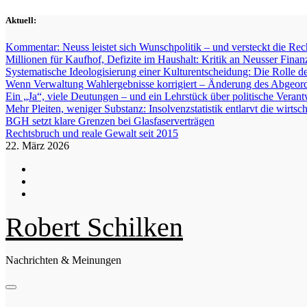
Zum
Aktuell:
Inhalt
springen
Kommentar: Neuss leistet sich Wunschpolitik – und versteckt die Re
Millionen für Kaufhof, Defizite im Haushalt: Kritik an Neusser Finan
Systematische Ideologisierung einer Kulturentscheidung: Die Roll
Wenn Verwaltung Wahlergebnisse korrigiert – Änderung des Abgeord
Ein „Ja“, viele Deutungen – und ein Lehrstück über politische Veran
Mehr Pleiten, weniger Substanz: Insolvenzstatistik entlarvt die wirts
BGH setzt klare Grenzen bei Glasfaserverträgen
Rechtsbruch und reale Gewalt seit 2015
22. März 2026
Robert Schilken
Nachrichten & Meinungen