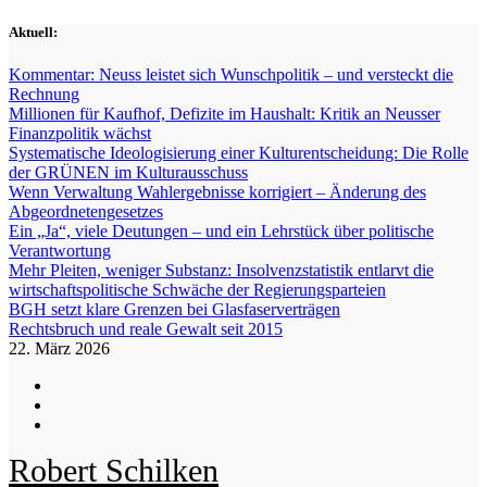
Zum
Aktuell:
Inhalt
springen
Kommentar: Neuss leistet sich Wunschpolitik – und versteckt die
Rechnung
Millionen für Kaufhof, Defizite im Haushalt: Kritik an Neusser
Finanzpolitik wächst
Systematische Ideologisierung einer Kulturentscheidung: Die Rolle
der GRÜNEN im Kulturausschuss
Wenn Verwaltung Wahlergebnisse korrigiert – Änderung des
Abgeordnetengesetzes
Ein „Ja“, viele Deutungen – und ein Lehrstück über politische
Verantwortung
Mehr Pleiten, weniger Substanz: Insolvenzstatistik entlarvt die
wirtschaftspolitische Schwäche der Regierungsparteien
BGH setzt klare Grenzen bei Glasfaserverträgen
Rechtsbruch und reale Gewalt seit 2015
22. März 2026
Robert Schilken