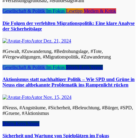
#Verfassungsgrundsatz, #Bundestagswahl
Gesellschaft & Politik
Im Fokus
Lesetipp
Medien & Kritik
Die Folgen der verfehlten Migrationspolitik: Eine klare Analyse
der Sicherheitslage
Autor
Dez. 21, 2024
#Gewalt, #Zuwanderung, #Bedrohungslage, #Tote,
#Vergewaltigungen, #Migrationspolitik, #Zuwanderung
Gesellschaft & Politik
Im Fokus
Rhein-Kreis Neuss
Aktionismus statt nachhaltiger Politik – Wie SPD und Grüne in
Neuss eine altbekannte Problematik ins Rampenlicht rücken
Autor
Nov. 15, 2024
#Neuss, #Angsträume, #Sicherheit, #Beleuchtung, #Bürger, #SPD,
#Gruene, #Aktionismus
Rhein-Kreis Neuss
Sicherheit und Wartung von Spielplätzen im Fokus