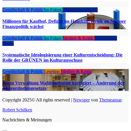
Gesellschaft & Politik
Im Fokus
Rhein-Kreis Neuss
Millionen für Kaufhof, Defizite im Haushalt: Kritik an Neusser
Finanzpolitik wächst
Gesellschaft & Politik
Im Fokus
Medien & Kritik
Rhein-Kreis
Neuss
Systematische Ideologisierung einer Kulturentscheidung: Die
Rolle der GRÜNEN im Kulturausschuss
Gesellschaft & Politik
Lesetipp
Medien & Kritik
Wenn Verwaltung Wahlergebnisse korrigiert – Änderung des
Abgeordnetengesetzes
Copyright 2025© All rights reserved
|
Newsper
von
Themeansar
.
Robert Schilken
Nachrichten & Meinungen