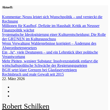
Zum
Aktuell:
Inhalt
springen
Kommentar: Neuss leistet sich Wunschpolitik – und versteckt die
Rechnung
Millionen für Kaufhof, Defizite im Haushalt: Kritik an Neusser
Finanzpolitik wächst
Systematische Ideologisierung einer Kulturentscheidung: Die Rolle
der GRÜNEN im Kulturausschuss
Wenn Verwaltung Wahlergebnisse korrigiert – Änderung des
Abgeordnetengesetzes
Ein „Ja“, viele Deutungen – und ein Lehrstück über politische
Verantwortung
Mehr Pleiten, weniger Substanz: Insolvenzstatistik entlarvt die
wirtschaftspolitische Schwäche der Regierungsparteien
BGH setzt klare Grenzen bei Glasfaserverträgen
Rechtsbruch und reale Gewalt seit 2015
22. März 2026
Robert Schilken