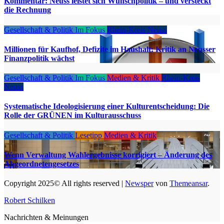
Kommentar: Neuss leistet sich Wunschpolitik – und versteckt
die Rechnung
Gesellschaft & Politik
Im Fokus
Rhein-Kreis Neuss
Millionen für Kaufhof, Defizite im Haushalt: Kritik an Neusser
Finanzpolitik wächst
Gesellschaft & Politik
Im Fokus
Medien & Kritik
Rhein-Kreis
Neuss
Systematische Ideologisierung einer Kulturentscheidung: Die
Rolle der GRÜNEN im Kulturausschuss
Gesellschaft & Politik
Lesetipp
Medien & Kritik
Wenn Verwaltung Wahlergebnisse korrigiert – Änderung des
Abgeordnetengesetzes
Copyright 2025© All rights reserved
|
Newsper
von
Themeansar
.
Robert Schilken
Nachrichten & Meinungen