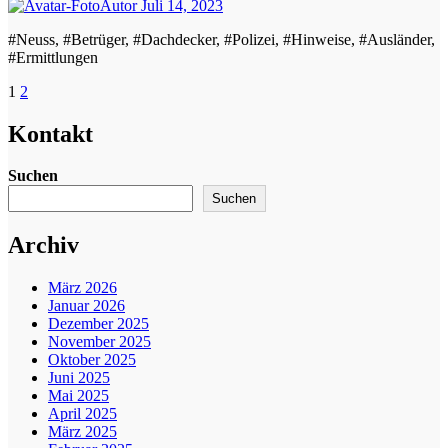
Autor
Juli 14, 2023
#Neuss, #Betrüger, #Dachdecker, #Polizei, #Hinweise, #Ausländer,
#Ermittlungen
Seitennummerierung
1
2
der
Kontakt
Beiträge
Suchen
Suchen
Archiv
März 2026
Januar 2026
Dezember 2025
November 2025
Oktober 2025
Juni 2025
Mai 2025
April 2025
März 2025